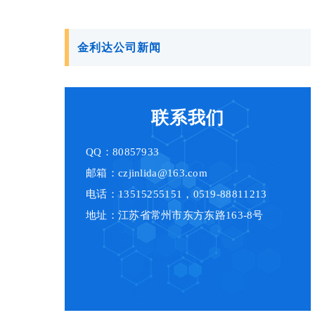
金利达公司新闻
联系我们
QQ：
80857933
邮箱：
czjinlida@163.com
电话：13515255151，0519-88811213
地址：江苏省常州市东方东路163-8号