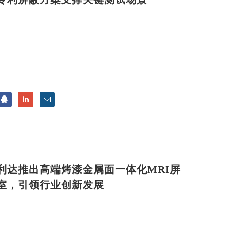
利达推出高端烤漆金属面一体化MRI屏
室，引领行业创新发展